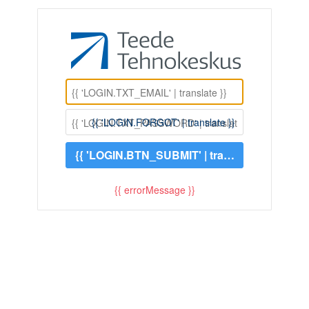
{{ 'LOGIN.FORGOT' | translate }}
{{ 'LOGIN.BTN_SUBMIT' | translate }}
{{ errorMessage }}